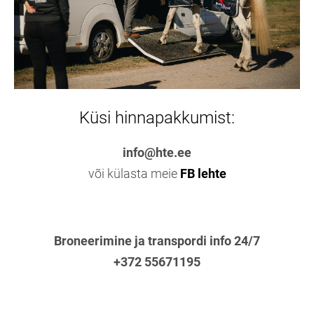
Küsi hinnapakkumist:
info@hte.ee
või külasta meie
FB lehte
Broneerimine ja transpordi info 24/7
+372 55671195